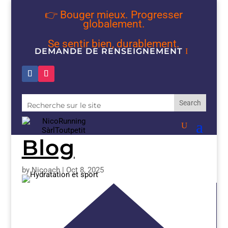
👉 Bouger mieux. Progresser
globalement.
Se sentir bien, durablement.
DEMANDE DE RENSEIGNEMENT
Blog
by
Nicoach
|
Oct 8, 2025