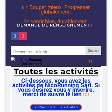
👉 Bouger mieux. Progresser
globalement.
Se sentir bien, durablement.
DEMANDE DE RENSEIGNEMENT
Toutes les activités
Ci-dessous, vous avez les
activités de NicoRunning Sàrl. Si
vous désirez vous y inscrire,
merci de suivre le lien
ici
Je m'inscrits à une activité