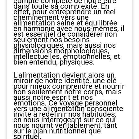
compte complète de notre être
dans toute sa complexité. En
effet, pour entreprendre un réel
cheminement vers une
alimentation saine et équilibrée
en harmonie avec nous-mêmes, il
est essentiel de considérer non
seulement nos besoins
physiologiques, mais aussi nos
dimensions morphologiques,
intellectuelles, émotionnelles, et
bien entendu, physiques.
L'alimentation devient alors un
miroir de notre identité, une clé
pour mieux comprendre et nourrir
non seulement notre corps, mais
aussi notre esprit et nos
émotions. Ce voyage personnel
vers une alimentation consciente
invite à redéfinir nos habitudes,
en nous interrogeant sur ce qui
nous nourrit véritablement, tant
sur le plan nutritionnel que
spirituel.