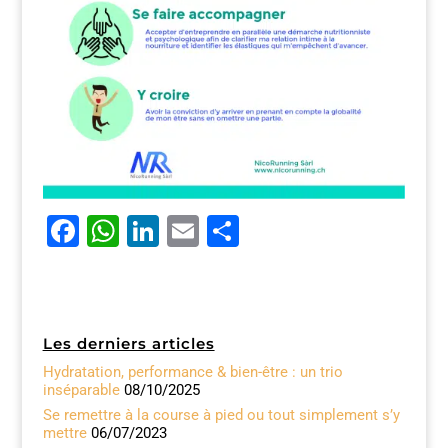
F
W
Li
E
P
a
h
n
m
ar
c
at
k
ai
ta
e
s
e
l
g
Les derniers articles
b
A
dI
er
Hydratation, performance & bien-être : un trio
o
p
n
inséparable
08/10/2025
o
p
Se remettre à la course à pied ou tout simplement s’y
mettre
06/07/2023