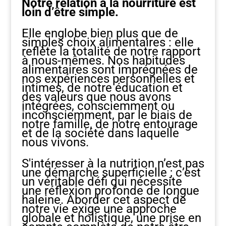
Notre relation à la nourriture est
loin d’être simple.
Elle englobe bien plus que de
simples choix alimentaires : elle
reflète la totalité de notre rapport
à nous-mêmes. Nos habitudes
alimentaires sont imprégnées de
nos expériences personnelles et
intimes, de notre éducation et
des valeurs que nous avons
intégrées, consciemment ou
inconsciemment, par le biais de
notre famille, de notre entourage
et de la société dans laquelle
nous vivons.
S'intéresser à la nutrition n’est pas
une démarche superficielle ; c’est
un véritable défi qui nécessite
une réflexion profonde de longue
haleine. Aborder cet aspect de
notre vie exige une approche
globale et holistique, une prise en