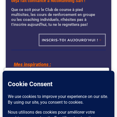
déjà fait confiance à NicoRunning Sàrl !
Que ce soit pour le Club de course à pied
multisites, les cours de renforcement en groupe
ou les coaching individuels, n'hésites pas à
t'inscrire aujourd'hui, tu ne le regrettera pas!
INSCRIS-TOI AUJOURD'HUI !
Mes inspirations :
https://volodalen.com
Nous respectons votre vie privée
https://www.ressources-primordiales.fr
Les cookies nous aident à améliorer votre
expérience, à fournir un contenu personnalisé et à
https://resetandflow.net
analyser le trafic. Vous pouvez choisir les cookies
à autoriser en cliquant sur
Personnaliser
. Cliquez
sur
Tout accepter
pour consentir ou sur
Tout
Mes partenaires :
refuser
pour décliner les cookies non essentiels.
https://www.coachs-sportifs.ch/
Personnaliser
https://www.coachs-sportifs.ch/coach-course-a-pied.