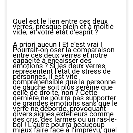
Quel est le lien entre ces deux
verres, presque plein et à moitié
vide, et votre état d’esprit ?
A priori aucun ! Et c’est vrai !
Pourrait-on oser la comparaison
entre ces deux verres et notre
capacité à encaisser des
émotions ? Si les deux verres
représentent l’état de stress de
personnes, il est vite
compréhensible que la personne
de gauche soit plus sereine que
celle de droite, non ? Cette
dernière ne pourra pas supporter
de grandes émotions sans que le
verre ne déborde, provoquant
divers signes extérieurs comme
des cris, des larmes ou un ras-le-
bol ! L’autre pourra beaucoup
mieux faire face à l’imprévu, quel