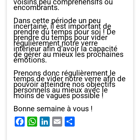
voisins peu compréhensifs ou
encombrants.
Dans cette période un peu
incertaine, il est important de
prendre du temps pour soi ! De
prendre du temps pour vider
régulièrement notre verre
intérieur afin d’avoir la capacité
de gérer au mieux les prochaines
émotions.
Prenons donc régulièrement le
temps de vider notre verre afin de
pouvoir atteindre nos objectifs
personnels au mieux avec le
moins de vagues possible !
Bonne semaine à vous !
F
W
Li
E
P
a
h
n
m
ar