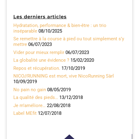
c
at
k
ai
ta
e
s
e
l
g
Les derniers articles
b
A
dI
er
Hydratation, performance & bien-être : un trio
o
p
n
inséparable
08/10/2025
o
p
Se remettre à la course à pied ou tout simplement s’y
mettre
06/07/2023
k
Vider pour mieux remplir
06/07/2023
La globalité une évidence ?
15/02/2020
Repos et récupération.
17/10/2019
NICO//RUNNING est mort, vive NicoRunning Sàrl
10/09/2019
No pain no gain
08/05/2019
La qualité des pieds…
13/12/2018
Je m’améliore…
22/08/2018
Label MEfit
12/07/2018