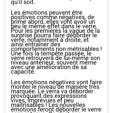
qu’il soit.
Les émotions peuvent être
positives comme négatives, de
prime abord, elles vont avoir un
peu le même effet dans le verre.
Pour les premières la vague de la
surprise pourra faire déborder le
verre, notamment à droite, et
ainsi entraîner des
comportements non métrisables !
Une fois la tempête passée, le
verre retrouvera de lui-même son
niveau antérieur, souvent même
avec une amélioration de sa
capacité.
Les émotions négatives vont faire
monter le niveau de manière très
marquée. Le verra va déborder
provoquant des expressions
vives, imprévues et peu
maîtrisables ! Les nouvelles
émotions feront déborder le verre