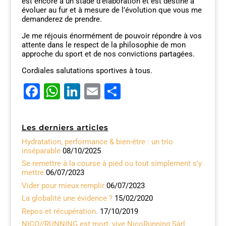
est encore à un stade d’élaboration et est destiné à
évoluer au fur et à mesure de l’évolution que vous me
demanderez de prendre.
Je me réjouis énormément de pouvoir répondre à vos
attente dans le respect de la philosophie de mon
approche du sport et de nos convictions partagées.
Cordiales salutations sportives à tous.
F
W
Li
E
P
a
h
n
m
ar
c
at
k
ai
ta
Les derniers articles
e
s
e
l
g
Hydratation, performance & bien-être : un trio
inséparable
b
A
08/10/2025
dI
er
Se remettre à la course à pied ou tout simplement s’y
o
p
n
mettre
06/07/2023
o
p
Vider pour mieux remplir
06/07/2023
La globalité une évidence ?
15/02/2020
k
Repos et récupération.
17/10/2019
NICO//RUNNING est mort, vive NicoRunning Sàrl